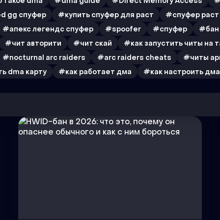
 такое dma
#dma guide
#Direct Memory Access
#
d gg спуфер
#купить спуфер для раст
#спуфер раст
#апекс легендс спуфер
#spoofer
#спуфер
#бан
#чит авторити
#чит скай
#как запустить читы на т
#nocturnal arc raiders
#arc raiders cheats
#читы ар
ь dma карту
#как работает дма
#как настроить дма