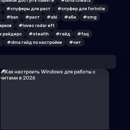
прямой доступ к памяти
#dma cheats
#спуферы для раст
#спуфер для fortnite
#ban
#раст
#abi
#аби
#smg
арков
#lovec radar eft
к райдерс
#stealth
#гайд
#faq
#dma гайд по настройке
#чит