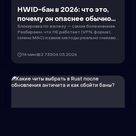
HWID-бан в 2026: что это,
почему он опаснее обычного
Блокировка по железу — самая болезненная.
и как с ним бороться
Разбираем, что НЕ работает (VPN, формат,
смена MAC) и какие методы реально снимают
HWID-бан в 2026 году.
Читать
14 мин
2 735
06.05.2026