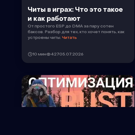
Читы в играх: Что это такое
и как работают
От простого ESP до DMA за пару сотен
баксов. Разбор для тех, кто хочет понять, как
устроены читы.
Читать
10 мин
427
05.07.2026