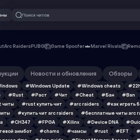
Поиск читов
ены
ut
Arc Raiders
PUBG
Game Spoofer
Marvel Rivals
Remo
рукции
Новости и обновления
Обзоры
indows
#Windows Update
#Windows cheats
#22
в
#Rust
#Раст
#Чит
#Cheat
#Бан
#Ban
t читы
#rust купить чит
#arc raiders
#как играть бе
читы
#купить чит arc raiders
#бесплатные читы arc r
а
#CH347
#FPGA
#Xilinx
#Device DNA
#Gui
тевой аимбот
#chams
#чамсы
#rust
#EFT
#