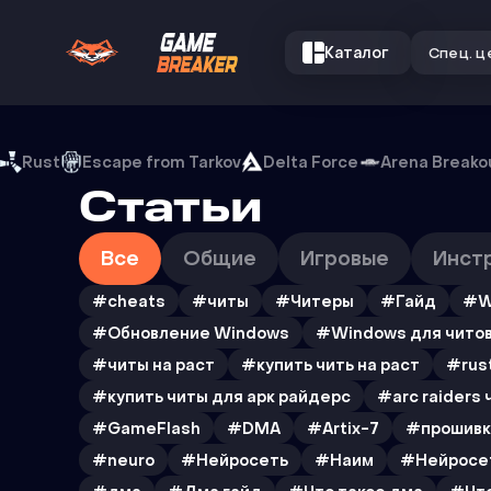
Каталог
Спец. ц
Статьи
Rust
Escape from Tarkov
Delta Force
Arena Breako
Статьи
Все
Общие
Игровые
Инст
#cheats
#читы
#Читеры
#Гайд
#W
#Обновление Windows
#Windows для чито
#читы на раст
#купить чить на раст
#rus
#купить читы для арк райдерс
#arc raiders 
#GameFlash
#DMA
#Artix-7
#прошивк
#neuro
#Нейросеть
#Наим
#Нейросе