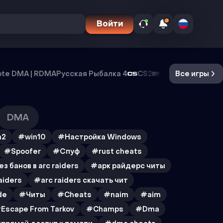
Войти
te DMA | RDMA
Русская Рыбалка 4
CS2
DayZ
Все игры
Oxide Survi
DMA
h2
#win10
#Настройка Windows
#Spoofer
#Спуф
#rust cheats
з банов в arc raiders
#арк райдерс читы
aiders
#arc raiders скачать чит
de
#Читы
#Cheats
#naim
#aim
Escape From Tarkov
#Champs
#Dma