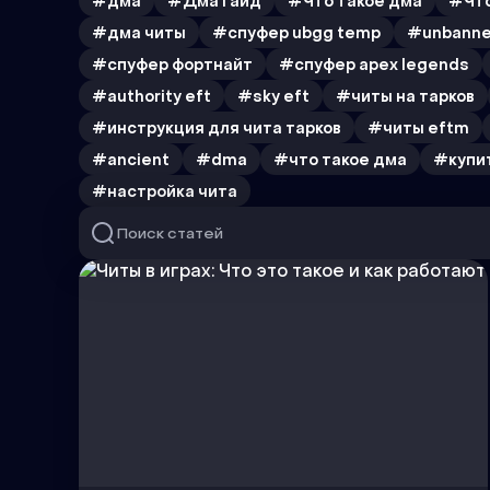
#дма
#Дма гайд
#Что такое дма
#Что
#дма читы
#спуфер ubgg temp
#unbanne
#спуфер фортнайт
#спуфер apex legends
#authority eft
#sky eft
#читы на тарков
#инструкция для чита тарков
#читы eftm
#ancient
#dma
#что такое дма
#купит
#настройка чита