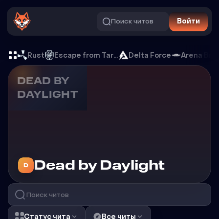
Поиск читов
Войти
Читы на Dead by Daylight
Rust
Escape from Tarkov
Delta Force
Arena Bre
DEAD BY
DAYLIGHT
Читы на
Dead by Daylight
D
Статус чита
Все читы