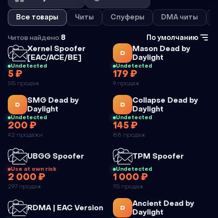
Все товары
Читы
Спуферы
DMA читы
Читов найдено:
8
По умолчанию
Чит
Чит
Xernel Spoofer
Mason Dead by
D
[EAC/ACE/BE]
Daylight
Undetected
Undetected
5 ₽
179 ₽
XERNEL
MASON
515 продаж
9 продаж
SPOOFER
DEAD BY
Чит
Чит
SMG Dead by
Collapse Dead by
[EAC/ACE/BE]
DAYLIGHT
D
D
Daylight
Daylight
Undetected
Undetected
200 ₽
145 ₽
SMG DEAD
COLLAPSE
42 продажи
88 продаж
BY DAYLIGHT
DEAD BY
DAYLIGHT
Чит
Чит
UBGG Spoofer
TPM Spoofer
Use at own risk
Undetected
2 000 ₽
1 000 ₽
UBGG
TPM
297 продаж
115 продаж
SPOOFER
SPOOFER
Чит
Ancient Dead by
Чит
RDMA | EAC Version
D
Daylight