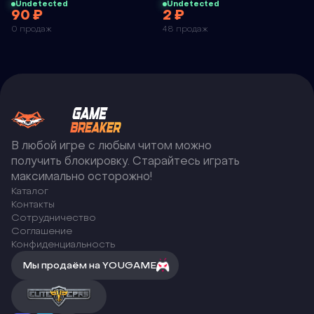
Undetected
Undetected
90 ₽
2 ₽
RDMA | EAC
ANCIENT
0 продаж
48 продаж
VERSION
DEAD BY
DAYLIGHT
В любой игре с любым читом можно
получить блокировку. Старайтесь играть
максимально осторожно!
Каталог
Контакты
Сотрудничество
Соглашение
Конфиденциальность
Мы продаём на YOUGAME