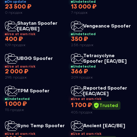
On update
Undetected
23 500 ₽
13 000 ₽
BLEAK VGK
BLEAK EAC
0 продаж
7 продаж
IOMMU DMA
DMA
Чит
Shaytan Spoofer
FIRMWARE
FIRMWARE
Чит
Vengeance Spoofer
[EAC/BE]
Use at own risk
Undetected
400 ₽
350 ₽
SHAYTAN
VENGEANCE
109 продаж
238 продаж
SPOOFER
SPOOFER
Чит
Tetracyclyne
[EAC/BE]
Чит
UBGG Spoofer
Spoofer [EAC/BE]
Use at own risk
Undetected
2 000 ₽
366 ₽
UBGG
TETRACYCLYNE
298 продаж
209 продаж
SPOOFER
SPOOFER
Чит
Reported Spoofer
[EAC/BE]
Чит
TPM Spoofer
[EAC/ACE]
Undetected
Use at own risk
1 000 ₽
1 700 ₽
TPM
REPORTED
Trusted
115 продаж
405 продаж
SPOOFER
SPOOFER
[EAC/ACE]
Чит
Чит
Sync Temp Spoofer
Ancient [EAC/BE]
Use at own risk
Use at own risk