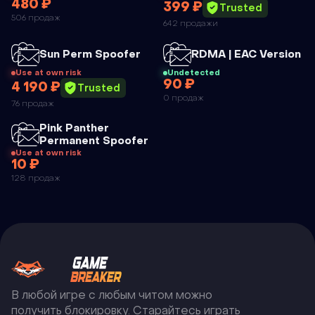
480 ₽
399 ₽
SYNC TEMP
Trusted
506 продаж
642 продажи
SPOOFER
Чит
Чит
Sun Perm Spoofer
RDMA | EAC Version
Use at own risk
Undetected
90 ₽
4 190 ₽
SUN PERM
RDMA | EAC
Trusted
0 продаж
76 продаж
SPOOFER
VERSION
Чит
Pink Panther
Permanent Spoofer
Use at own risk
10 ₽
PINK
128 продаж
PANTHER
PERMANENT
SPOOFER
В любой игре с любым читом можно
получить блокировку. Старайтесь играть