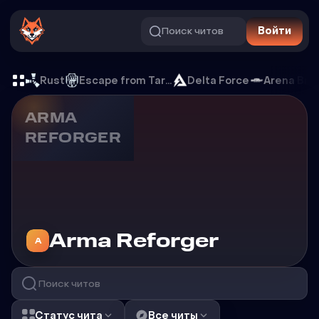
Поиск читов
Войти
Читы на Arma Reforger
Rust
Escape from Tarkov
Delta Force
Arena Bre
ARMA
REFORGER
Читы на
Arma Reforger
A
Статус чита
Все читы