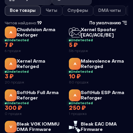
Все товары
Читы
Спуферы
DMA читы
Читов найдено:
19
По умолчанию
Чит
Чит
Chudvision Arma
Xernel Spoofer
A
Reforger
[EAC/ACE/BE]
Undetected
Undetected
7 ₽
5 ₽
CHUDVISION
XERNEL
6 продаж
516 продаж
ARMA
SPOOFER
Чит
Чит
Xernel Arma
Malevolence Arma
REFORGER
[EAC/ACE/BE]
A
A
Reforged
Reforged
Undetected
Undetected
3 ₽
10 ₽
XERNEL
MALEVOLENCE
20 продаж
80 продаж
ARMA
ARMA
Чит
Чит
SoftHub Full Arma
SoftHub ESP Arma
REFORGED
REFORGED
A
A
Reforger
Reforger
Undetected
Undetected
300 ₽
250 ₽
SOFTHUB
SOFTHUB
0 продаж
1 продажа
FULL ARMA
ESP ARMA
Чит
Чит
Bleak VGK IOMMU
Bleak EAC DMA
REFORGER
REFORGER
V
DMA Firmware
Firmware