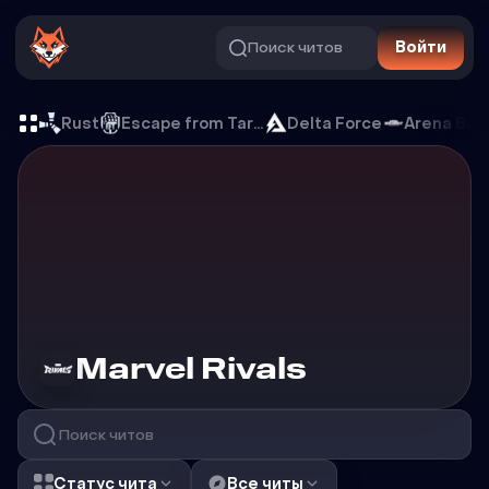
Поиск читов
Войти
Читы на Marvel Rivals
Rust
Escape from Tarkov
Delta Force
Arena Bre
Читы на
Marvel Rivals
Статус чита
Все читы