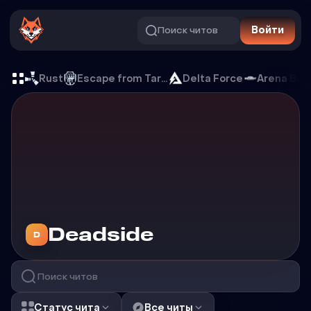
Поиск читов
Войти
Читы на Deadside
Rust
Escape from Tarkov
Delta Force
Arena Bre
Читы на
Deadside
D
Статус чита
Все читы