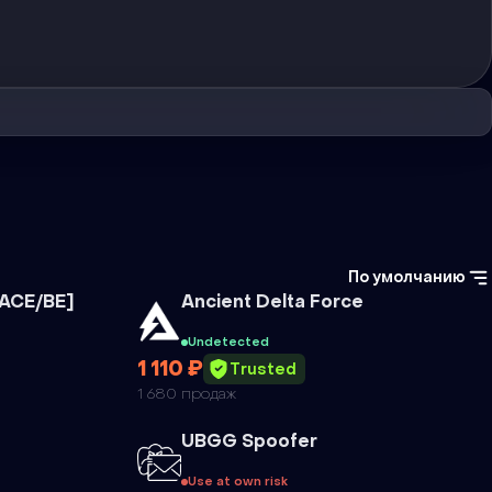
По умолчанию
Чит
/ACE/BE]
Ancient Delta Force
Undetected
1 110 ₽
Trusted
1 680 продаж
Чит
UBGG Spoofer
Use at own risk