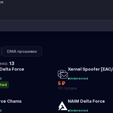
ые
DMA прошивки
ено:
13
Чит
 Delta Force
Xernel Spoofer [EAC
d
Undetected
5 ₽
sted
519 продаж
Чит
orce Chams
NAIM Delta Force
d
Undetected