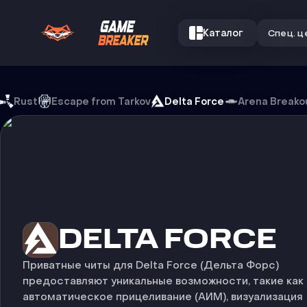
Каталог
Спец. ц
Читы на Delta Force
Rust
Escape from Tarkov
Delta Force
Arena Breako
ЧИТЫ НА
DELTA FORCE
Приватные читы для Delta Force (Дельта Форс)
предоставляют уникальные возможности, такие как
автоматическое прицеливание (АИМ), визуализация