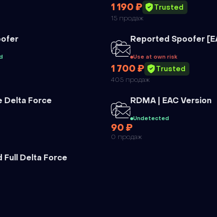
1 190 ₽
Trusted
15 продаж
Чит
ofer
Reported Spoofer [
d
Use at own risk
1 700 ₽
Trusted
405 продаж
Чит
 Delta Force
RDMA | EAC Version
Undetected
90 ₽
0 продаж
Full Delta Force