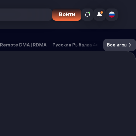
Войти
Remote DMA | RDMA
Русская Рыбалка 4
CS2
Все игры
DayZ