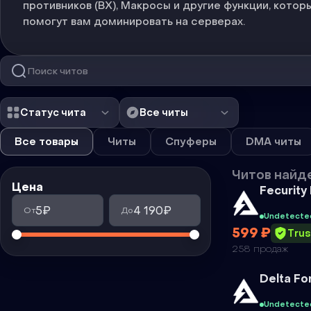
противников (ВХ), Макросы и другие функции, котор
помогут вам доминировать на серверах.
Статус чита
Все читы
Все товары
Читы
Спуферы
DMA читы
Читов найд
Цена
Чит
Fecurity
5₽
4 190₽
От
До
Undetecte
599 ₽
Tru
258 продаж
Чит
Delta F
Undetecte