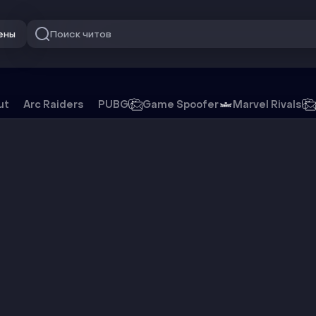
Поиск читов
ены
ut
Arc Raiders
PUBG
Game Spoofer
Marvel Rivals