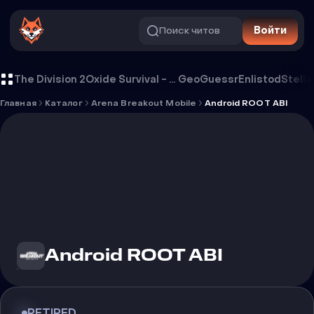
Поиск читов
Войти
Чит Android ROOT ABI
The Division 2
Oxide Survival - Rust Mobile
GeoGuessr
Enlistod
Stella
Главная
Каталог
Arena Breakout Mobile
Android ROOT ABI
Android ROOT ABI
RETIRED