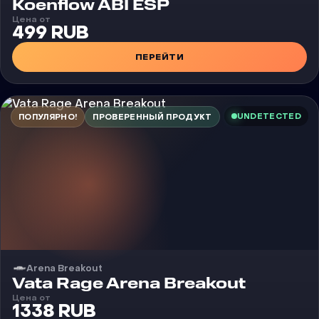
Чит
Koenflow ABI ESP
Цена от
499 RUB
ПЕРЕЙТИ
UNDETECTED
ПОПУЛЯРНО!
ПРОВЕРЕННЫЙ ПРОДУКТ
Arena Breakout
Чит
Vata Rage Arena Breakout
Цена от
1338 RUB