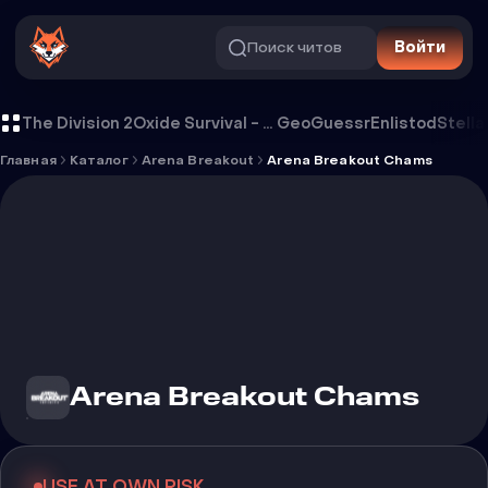
Поиск читов
Войти
Чит Arena Breakout Chams
The Division 2
Oxide Survival - Rust Mobile
GeoGuessr
Enlistod
Stella
Главная
Каталог
Arena Breakout
Arena Breakout Chams
Arena Breakout Chams
USE AT OWN RISK