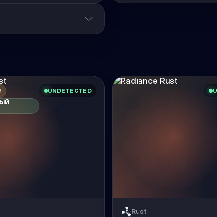
UNDETECTED
U
!
НЫЙ
Rust