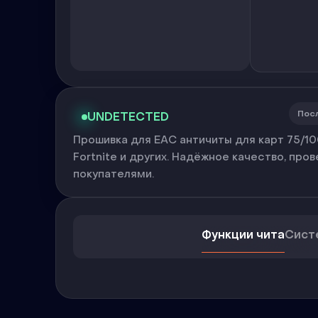
Пос
UNDETECTED
Прошивка для EAC античиты для карт 75/100T
Fortnite и других. Надёжное качество, пр
покупателями.
Функции чита
Сист