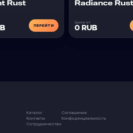
Чит
t Rust
Radiance Rus
Цена от
ПЕРЕЙТИ
UB
0 RUB
Каталог
Соглашение
Контакты
Конфиденциальность
Сотрудничество