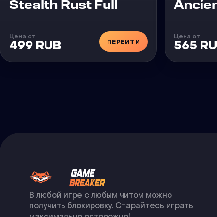
Чит
Чит
Stealth Rust Full
Ancien
Цена от
Цена от
ПЕРЕЙТИ
499 RUB
565 R
В любой игре с любым читом можно
получить блокировку. Старайтесь играть
максимально осторожно!