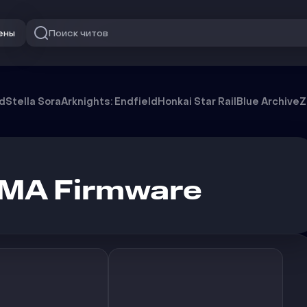
Поиск читов
ены
od
Stella Sora
Arknights: Endfield
Honkai Star Rail
Blue Archive
Z
DMA Firmware