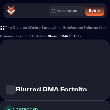
Поиск читов
Войти
Чит Blurred DMA Fortnite
The Division 2
Oxide Survival - Rust Mobile
GeoGuessr
Enlistod
Stella
Главная
Каталог
Fortnite
Blurred DMA Fortnite
Blurred DMA Fortnite
UNDETECTED