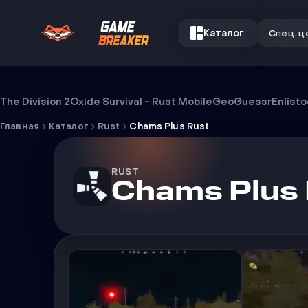
Каталог
Спец. ц
Чит Chams Plus Rust
The Division 2
Oxide Survival - Rust Mobile
GeoGuessr
Enlist
Главная
Каталог
Rust
Chams Plus Rust
RUST
Chams Plus 