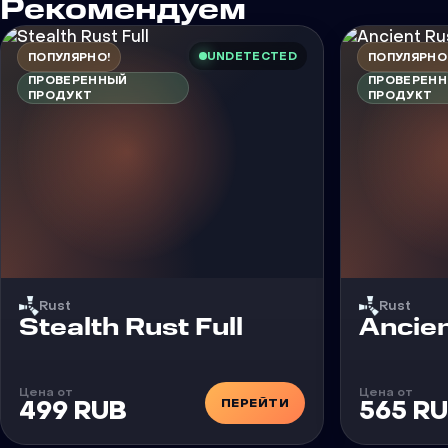
Рекомендуем
UNDETECTED
ПОПУЛЯРНО!
ПОПУЛЯРНО
ПРОВЕРЕННЫЙ
ПРОВЕРЕН
ПРОДУКТ
ПРОДУКТ
Rust
Rust
Чит
Чит
Stealth Rust Full
Ancien
Цена от
Цена от
ПЕРЕЙТИ
499 RUB
565 R