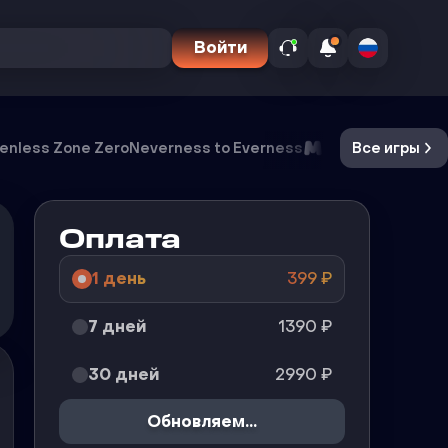
Войти
enless Zone Zero
Neverness to Everness
Meccha Chamel
Все игры
Оплата
1 день
399
₽
7 дней
1390
₽
30 дней
2990
₽
Купить