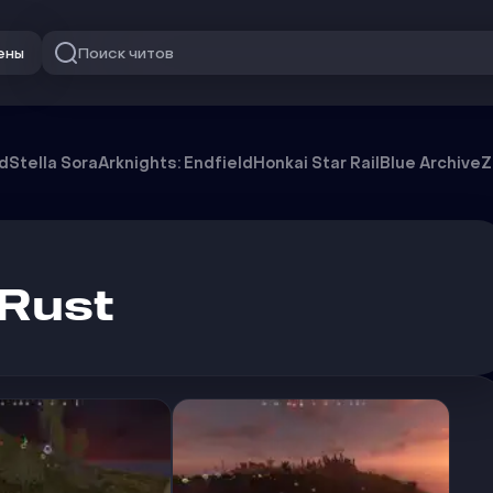
Поиск читов
ены
od
Stella Sora
Arknights: Endfield
Honkai Star Rail
Blue Archive
Z
Rust