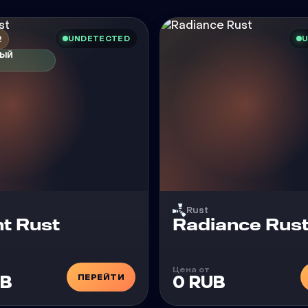
UNDETECTED
U
!
НЫЙ
Rust
Чит
t Rust
Radiance Rus
Цена от
ПЕРЕЙТИ
UB
0 RUB