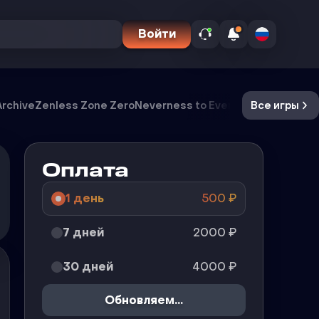
Войти
Archive
Zenless Zone Zero
Neverness to Everness
Все игры
Meccha 
Оплата
1 день
500
₽
7 дней
2000
₽
30 дней
4000
₽
Обновляем...