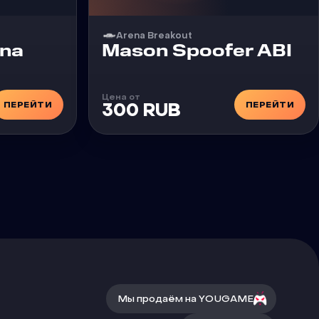
Arena Breakout
Чит
ena
Mason Spoofer ABI
Цена от
ПЕРЕЙТИ
ПЕРЕЙТИ
300 RUB
Мы продаём на YOUGAME