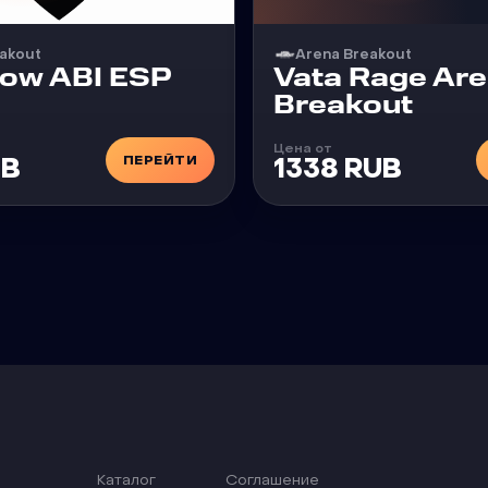
akout
Arena Breakout
Чит
low ABI ESP
Vata Rage Ar
Breakout
Цена от
ПЕРЕЙТИ
UB
1338 RUB
Каталог
Соглашение