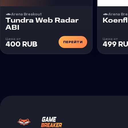
Arena Breakout
Arena Bre
Чит
Чит
Tundra Web Radar
Koenf
ABI
Цена от
Цена от
ПЕРЕЙТИ
400 RUB
499 R