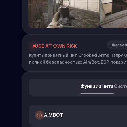
Последн
USE AT OWN RISK
Купить приватный чит Crooked Arms напрямую
полной безопасностью: AimBot, ESP, показ 
Функции чита
Сист
AIMBOT