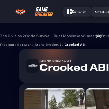
Каталог
Спец. ц
Чит Crooked ABI
The Division 2
Oxide Survival - Rust Mobile
GeoGuessr
Enli
Главная
Каталог
Arena Breakout
Crooked ABI
ARENA BREAKOUT
Crooked ABI