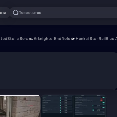
Поиск читов
ены
stod
Stella Sora
Arknights: Endfield
Honkai Star Rail
Blue 