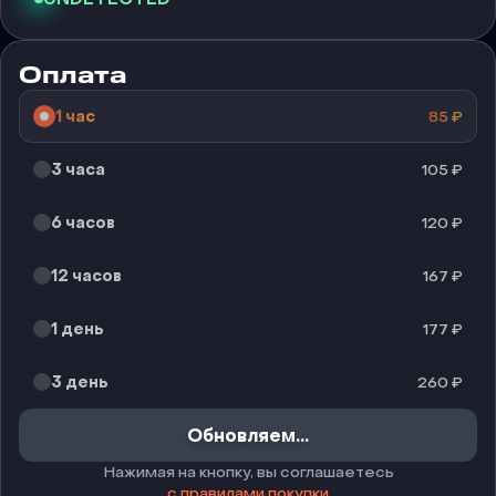
Оплата
1 час
85
₽
3 часа
105
₽
6 часов
120
₽
12 часов
167
₽
1 день
177
₽
3 день
260
₽
Купить
Нажимая на кнопку, вы соглашаетесь
с правилами покупки