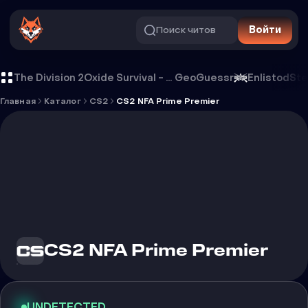
Поиск читов
Войти
CS2 NFA Prime Premier
The Division 2
Oxide Survival - Rust Mobile
GeoGuessr
Enlistod
Ste
Главная
Каталог
CS2
CS2 NFA Prime Premier
CS2 NFA Prime Premier
UNDETECTED