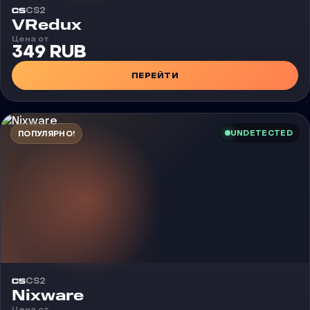
CS2
Чит
VRedux
Цена от
349 RUB
ПЕРЕЙТИ
UNDETECTED
ПОПУЛЯРНО!
CS2
Чит
Nixware
Цена от