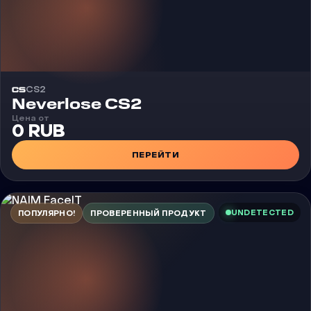
CS2
Чит
Neverlose CS2
Цена от
0 RUB
ПЕРЕЙТИ
UNDETECTED
ПОПУЛЯРНО!
ПРОВЕРЕННЫЙ ПРОДУКТ