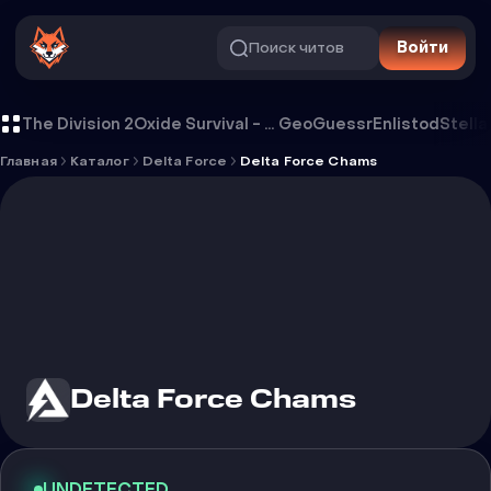
Поиск читов
Войти
Чит Delta Force Chams
The Division 2
Oxide Survival - Rust Mobile
GeoGuessr
Enlistod
Stella
Главная
Каталог
Delta Force
Delta Force Chams
Delta Force Chams
UNDETECTED