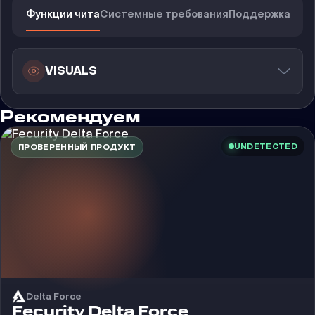
Функции чита
Системные требования
Поддержка
VISUALS
Рекомендуем
UNDETECTED
ПРОВЕРЕННЫЙ ПРОДУКТ
Delta Force
Чит
Fecurity Delta Force