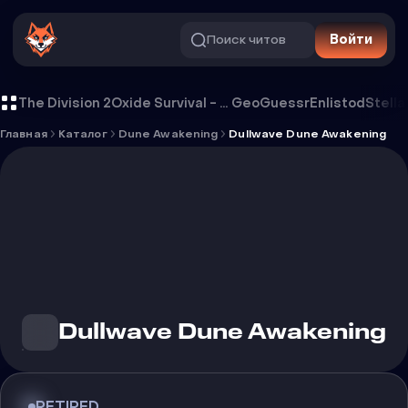
Поиск читов
Войти
Чит Dullwave Dune Awakening
The Division 2
Oxide Survival - Rust Mobile
GeoGuessr
Enlistod
Stella
Главная
Каталог
Dune Awakening
Dullwave Dune Awakening
Dullwave Dune Awakening
RETIRED