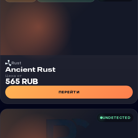
Rust
Чит
Ancient Rust
Цена от
565 RUB
ПЕРЕЙТИ
UNDETECTED