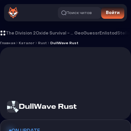
Поиск читов
Войти
Чит DullWave Rust
The Division 2
Oxide Survival - Rust Mobile
GeoGuessr
Enlistod
Stella
Главная
Каталог
Rust
DullWave Rust
DullWave Rust
ON UPDATE