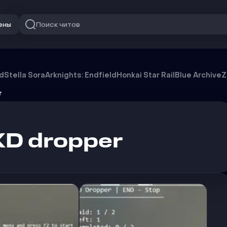
Поиск читов
ены
od
Stella Sora
Arknights: Endfield
Honkai Star Rail
Blue Archive
Z
r
KD dropper