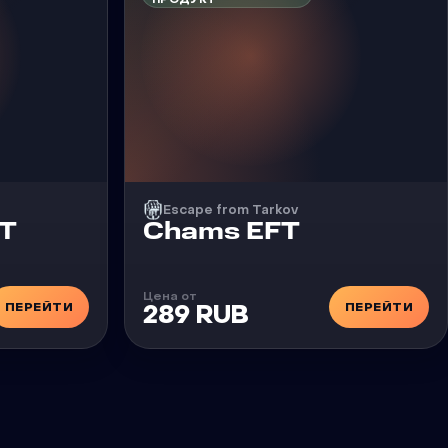
Escape from Tarkov
Чит
FT
Chams EFT
Цена от
ПЕРЕЙТИ
ПЕРЕЙТИ
289 RUB