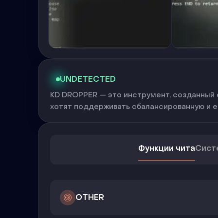
UNDETECTED
KD DROPPER — это инструмент, созданный с
хотят поддерживать сбалансированную и е
Функции чита
Сист
OTHER