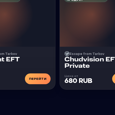
om Tarkov
Escape from Tarkov
Чит
nt EFT
Chudvision E
Private
Цена от
ПЕРЕЙТИ
680 RUB