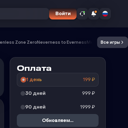
Войти
enless Zone Zero
Neverness to Everness
Meccha Chameleo
Все игры
Оплата
1 день
199
₽
30 дней
999
₽
90 дней
1999
₽
Обновляем...