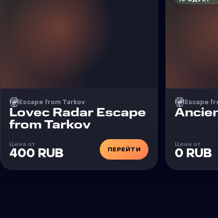
Escape from Tarkov
Escape fr
Чит
Чит
Lovec Radar Escape
Ancie
from Tarkov
Цена от
Цена от
ПЕРЕЙТИ
400 RUB
0 RUB