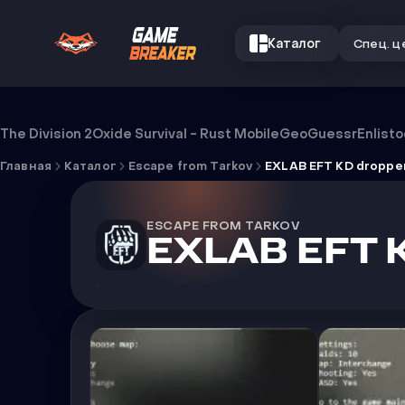
Каталог
Спец. ц
Чит EXLAB EFT KD dropper
The Division 2
Oxide Survival - Rust Mobile
GeoGuessr
Enlist
Главная
Каталог
Escape from Tarkov
EXLAB EFT KD droppe
ESCAPE FROM TARKOV
EXLAB EFT 