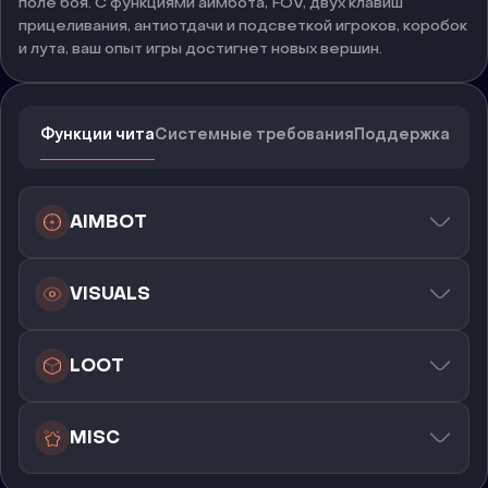
поле боя. С функциями аимбота, FOV, двух клавиш
прицеливания, антиотдачи и подсветкой игроков, коробок
и лута, ваш опыт игры достигнет новых вершин.
Функции чита
Системные требования
Поддержка
AIMBOT
VISUALS
LOOT
MISC