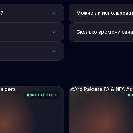
е?
Можно ли использоват
Сколько времени зан
UNDETECTED
U