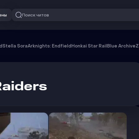
Поиск читов
ены
od
Stella Sora
Arknights: Endfield
Honkai Star Rail
Blue Archive
Z
aiders