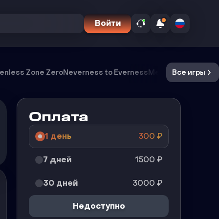
Войти
enless Zone Zero
Neverness to Everness
Meccha Chameleo
Все игры
Оплата
1 день
300
₽
7 дней
1500
₽
30 дней
3000
₽
Недоступно