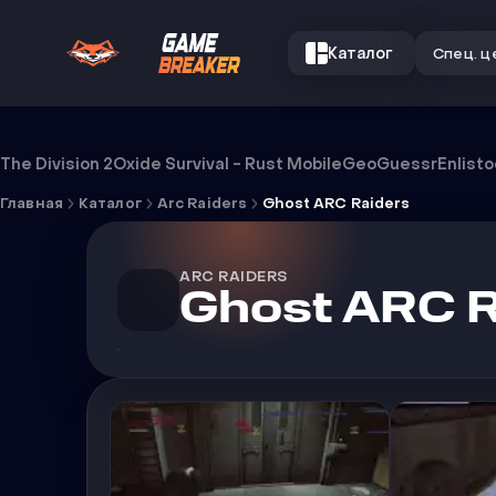
Каталог
Спец. ц
Чит Ghost ARC Raiders
The Division 2
Oxide Survival - Rust Mobile
GeoGuessr
Enlist
Главная
Каталог
Arc Raiders
Ghost ARC Raiders
ARC RAIDERS
Ghost ARC R