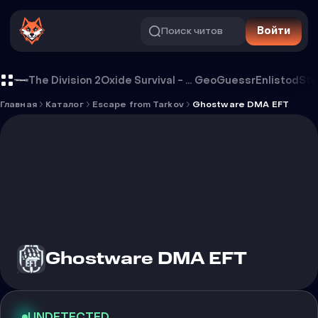
Поиск читов
Войти
Чит Ghostware DMA EFT
The Division 2
Oxide Survival - Rust Mobile
GeoGuessr
Enlistod
Ste
Главная
Каталог
Escape from Tarkov
Ghostware DMA EFT
Ghostware DMA EFT
UNDETECTED