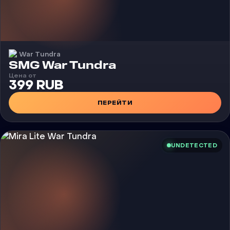
War Tundra
Чит
SMG War Tundra
Цена от
399 RUB
ПЕРЕЙТИ
UNDETECTED