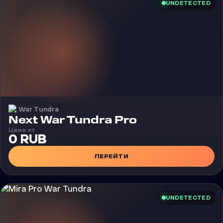
UNDETECTED
War Tundra
Чит
Next War Tundra Pro
Цена от
0 RUB
ПЕРЕЙТИ
UNDETECTED