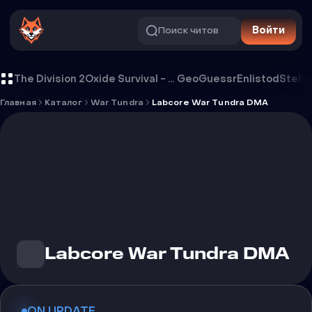
Поиск читов
Войти
Чит Labcore War Tundra DMA
The Division 2
Oxide Survival - Rust Mobile
GeoGuessr
Enlistod
Stella
Главная
Каталог
War Tundra
Labcore War Tundra DMA
Labcore War Tundra DMA
ON UPDATE