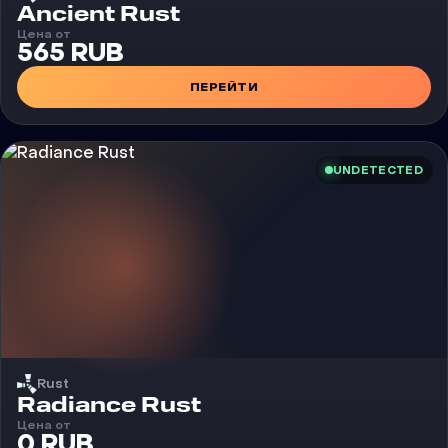
Чит
Ancient Rust
Цена от
565 RUB
ПЕРЕЙТИ
UNDETECTED
Rust
Чит
Radiance Rust
Цена от
0 RUB