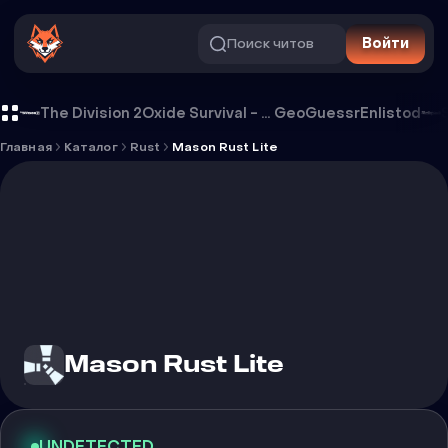
Поиск читов
Войти
Чит Mason Rust Lite
The Division 2
Oxide Survival - Rust Mobile
GeoGuessr
Enlistod
Главная
Каталог
Rust
Mason Rust Lite
Mason Rust Lite
UNDETECTED