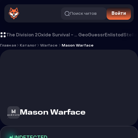
Поиск читов
Войти
Чит Mason Warface
The Division 2
Oxide Survival - Rust Mobile
GeoGuessr
Enlistod
Stella
Главная
Каталог
Warface
Mason Warface
Mason Warface
UNDETECTED