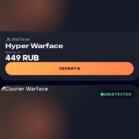
Warface
Чит
Hyper Warface
Цена от
449 RUB
ПЕРЕЙТИ
UNDETECTED