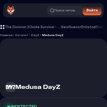
Поиск читов
Войти
Чит Medusa DayZ
The Division 2
Oxide Survival - Rust Mobile
GeoGuessr
Enlistod
Stella
Главная
Каталог
DayZ
Medusa DayZ
Medusa DayZ
UNDETECTED