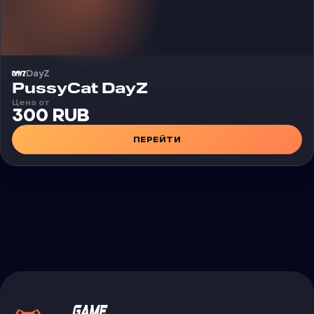
DayZ
Чит
PussyCat DayZ
Цена от
300 RUB
ПЕРЕЙТИ