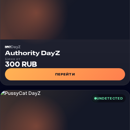
DayZ
Чит
Authority DayZ
Цена от
300 RUB
ПЕРЕЙТИ
UNDETECTED