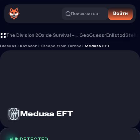
Поиск читов
Войти
Чит Medusa EFT
The Division 2
Oxide Survival - Rust Mobile
GeoGuessr
Enlistod
Stella
Главная
Каталог
Escape from Tarkov
Medusa EFT
Medusa EFT
UNDETECTED