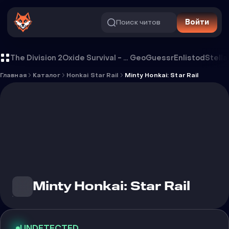
Поиск читов
Войти
Чит Minty Honkai: Star Rail
The Division 2
Oxide Survival - Rust Mobile
GeoGuessr
Enlistod
Stella
Главная
Каталог
Honkai Star Rail
Minty Honkai: Star Rail
Minty Honkai: Star Rail
UNDETECTED