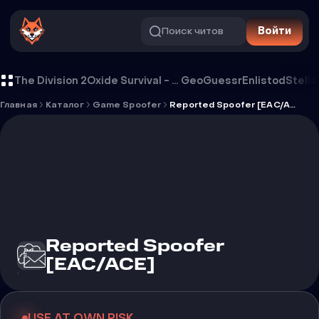
Поиск читов
Войти
Reported Spoofer [EAC/ACE]
The Division 2
Oxide Survival - Rust Mobile
GeoGuessr
Enlistod
Stella
Главная
Каталог
Game Spoofer
Reported Spoofer [EAC/ACE]
Reported Spoofer
[EAC/ACE]
USE AT OWN RISK