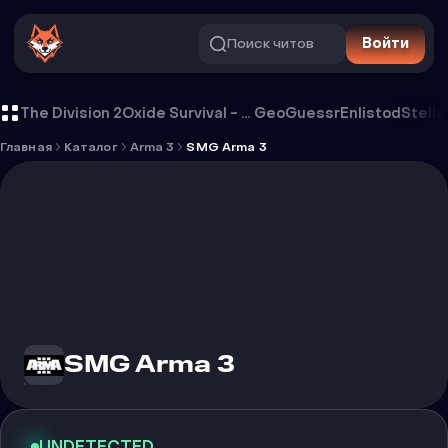
Поиск читов
Войти
Чит SMG Arma 3
The Division 2
Oxide Survival - Rust Mobile
GeoGuessr
Enlistod
Stella
Главная
Каталог
Arma 3
SMG Arma 3
SMG Arma 3
UNDETECTED