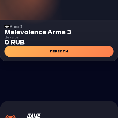
Arma 3
Чит
Malevolence Arma 3
Цена от
0 RUB
ПЕРЕЙТИ