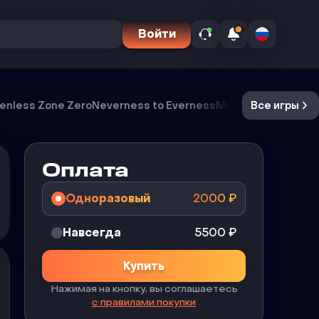
Войти
enless Zone Zero
Neverness to Everness
Meccha Chameleo
Все игры
Оплата
Одноразовый
2000
₽
Навсегда
5500
₽
Купить
Нажимая на кнопку, вы соглашаетесь
с правилами покупки