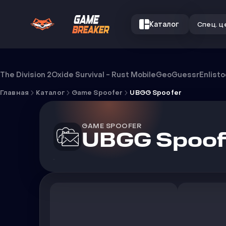
Каталог
Спец. ц
UBGG Spoofer
The Division 2
Oxide Survival - Rust Mobile
GeoGuessr
Enlist
Главная
Каталог
Game Spoofer
UBGG Spoofer
GAME SPOOFER
UBGG Spoof