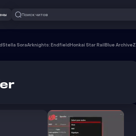
Поиск читов
ены
od
Stella Sora
Arknights: Endfield
Honkai Star Rail
Blue Archive
Z
er