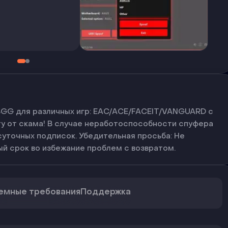
BGG для различных игр: EAC/ACE/FACEIT/VANGUARD с
ту от скама! В случае неработоспособности спуфера
суточных подписок. Убедительная просьба: Не
й срок во избежание проблем с возвратом.
емные требования
Поддержка