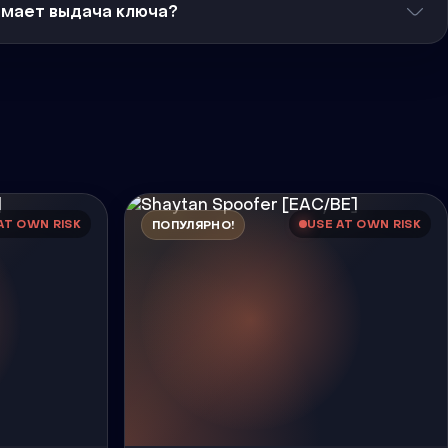
имает выдача ключа?
AT OWN RISK
USE AT OWN RISK
ПОПУЛЯРНО!