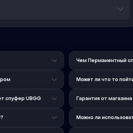
Чем Перманентный сп
ером
Может ли что то пойт
ает спуфер UBGG
Гарантия от магазин
е?
Можно ли использоват