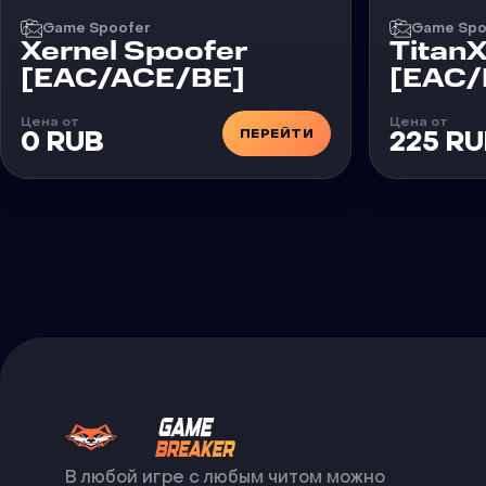
Game Spoofer
Game Spo
Xernel Spoofer
Titan
[EAC/ACE/BE]
[EAC/
Цена от
Цена от
ПЕРЕЙТИ
0 RUB
225 R
В любой игре с любым читом можно