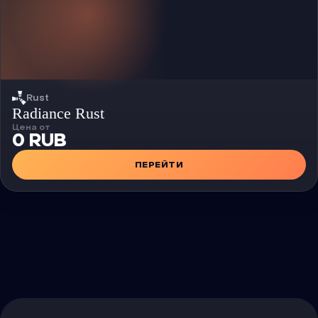
Rust
Чит
Radiance Rust
Цена от
0 RUB
ПЕРЕЙТИ