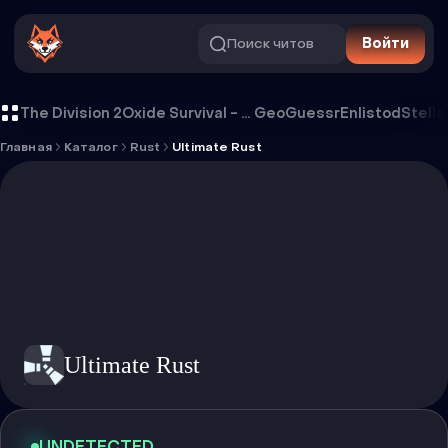
Поиск читов
Войти
Чит Ultimate Rust
The Division 2
Oxide Survival - Rust Mobile
GeoGuessr
Enlistod
Stella
Главная
Каталог
Rust
Ultimate Rust
Ultimate Rust
UNDETECTED