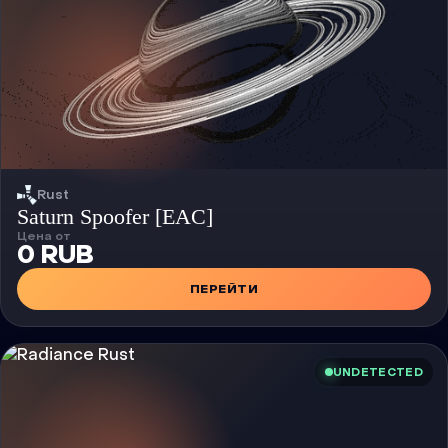
Rust
Чит
Saturn Spoofer [EAC]
Цена от
0 RUB
ПЕРЕЙТИ
UNDETECTED