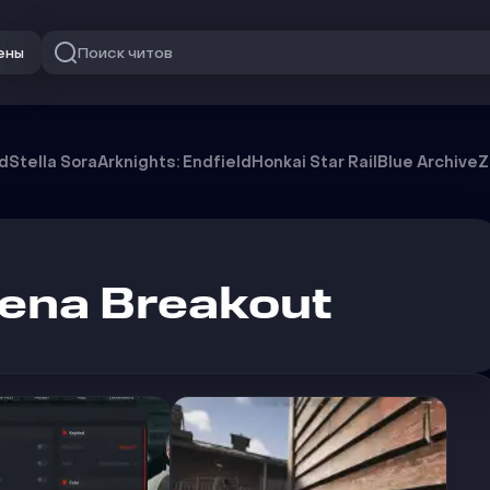
Поиск читов
ены
od
Stella Sora
Arknights: Endfield
Honkai Star Rail
Blue Archive
Z
ena Breakout