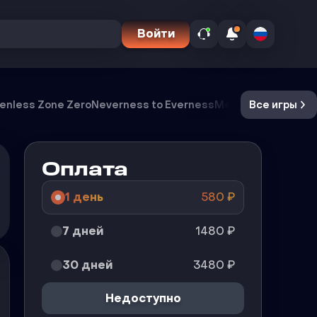
Войти
enless Zone Zero
Neverness to Everness
Meccha Chameleo
Все игры
Оплата
1 день
580
₽
7 дней
1480
₽
30 дней
3480
₽
Недоступно