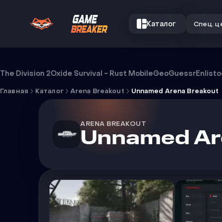
Каталог
Спец. ц
Чит Unnamed Arena Breakout
The Division 2
Oxide Survival - Rust Mobile
GeoGuessr
Enlist
Главная
Каталог
Arena Breakout
Unnamed Arena Breakout
ARENA BREAKOUT
Unnamed Ar