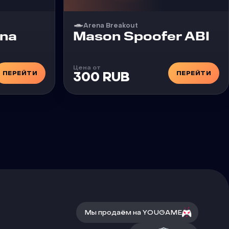
Arena Breakout
Чит
ena
Mason Spoofer ABI
Цена от
ПЕРЕЙТИ
ПЕРЕЙТИ
300 RUB
Мы продаём на YOUGAME