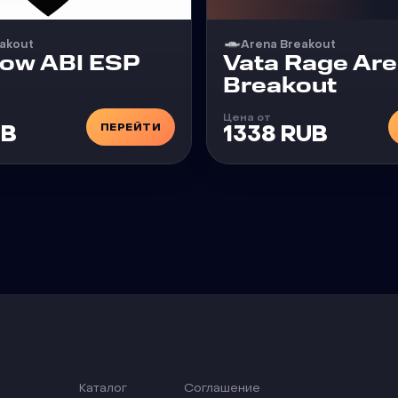
akout
Arena Breakout
Чит
low ABI ESP
Vata Rage Ar
Breakout
Цена от
ПЕРЕЙТИ
UB
1338 RUB
Каталог
Соглашение