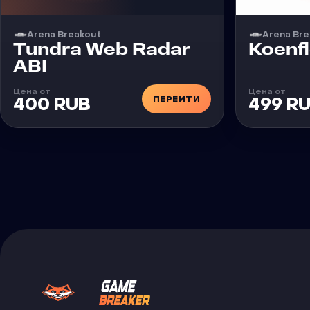
Arena Breakout
Arena Bre
Чит
Чит
Tundra Web Radar
Koenf
ABI
Цена от
Цена от
ПЕРЕЙТИ
400 RUB
499 R