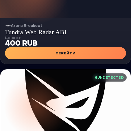
Arena Breakout
Чит
Tundra Web Radar ABI
Цена от
400 RUB
ПЕРЕЙТИ
UNDETECTED