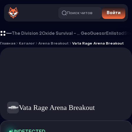
Поиск читов
Войти
Чит Vata Rage Arena Breakout
The Division 2
Oxide Survival - Rust Mobile
GeoGuessr
Enlistod
Ste
Главная
Каталог
Arena Breakout
Vata Rage Arena Breakout
Vata Rage Arena Breakout
UNDETECTED