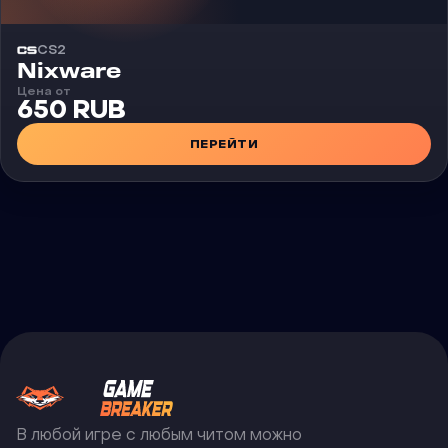
CS2
Чит
Nixware
Цена от
650 RUB
ПЕРЕЙТИ
В любой игре с любым читом можно