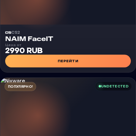
CS2
Чит
NAIM FaceIT
Цена от
2990 RUB
ПЕРЕЙТИ
UNDETECTED
ПОПУЛЯРНО!