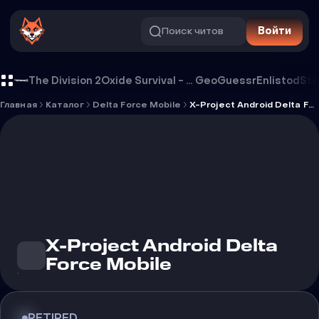
Поиск читов
Войти
Чит X-Project Android Delta Force 
The Division 2
Oxide Survival - Rust Mobile
GeoGuessr
Enlistod
Ste
Главная
Каталог
Delta Force Mobile
X-Project Android Delta Force Mobile
X-Project Android Delta
Force Mobile
RETIRED