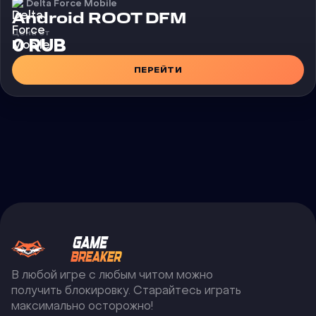
Delta Force Mobile
Чит
Android ROOT DFM
Цена от
0 RUB
ПЕРЕЙТИ
В любой игре с любым читом можно
получить блокировку. Старайтесь играть
максимально осторожно!