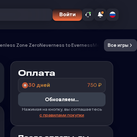
Войти
enless Zone Zero
Neverness to Everness
Meccha Chameleo
Все игры
Оплата
30 дней
750
₽
Обновляем...
Нажимая на кнопку, вы соглашаетесь
с правилами покупки