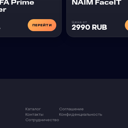
Чит
FA Prime
NAIM FaceIT
er
Цена от
ПЕРЕЙТИ
B
2990 RUB
Каталог
Соглашение
Контакты
Конфиденциальность
Сотрудничество