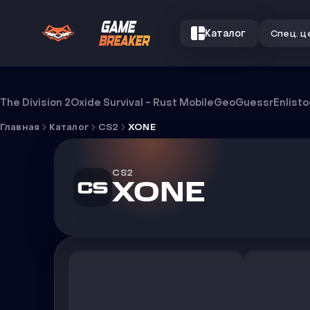
Каталог
Спец. ц
Чит XONE
The Division 2
Oxide Survival - Rust Mobile
GeoGuessr
Enlist
Главная
Каталог
CS2
XONE
CS2
XONE