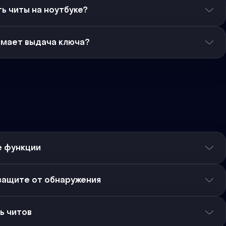
ь читы на ноутбуке?
имает выдача ключа?
е функции
защите от обнаружения
ь читов