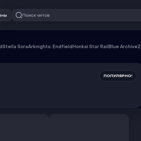
Поиск читов
ены
od
Stella Sora
Arknights: Endfield
Honkai Star Rail
Blue Archive
Z
ПОПУЛЯРНО!