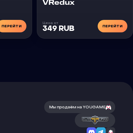
Чит
VRedux
Цена от
ПЕРЕЙТИ
ПЕРЕЙТИ
349 RUB
Мы продаём на YOUGAME