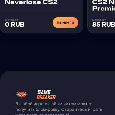
Чит
Neverlose CS2
CS2 N
Premi
Цена от
Цена от
ПЕРЕЙТИ
0 RUB
85 RU
В любой игре с любым читом можно
получить блокировку. Старайтесь играть