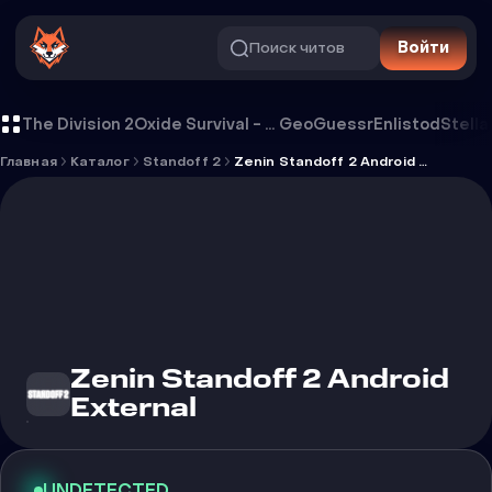
Поиск читов
Войти
Чит Zenin Standoff 2 Android Extern
The Division 2
Oxide Survival - Rust Mobile
GeoGuessr
Enlistod
Stella
Главная
Каталог
Standoff 2
Zenin Standoff 2 Android External
Zenin Standoff 2 Android
External
UNDETECTED