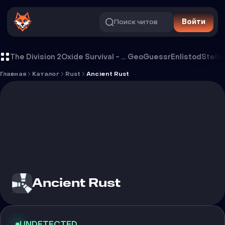
Поиск читов
Войти
Чит Ancient Rust
The Division 2
Oxide Survival - Rust Mobile
GeoGuessr
Enlistod
Stella
Главная
Каталог
Rust
Ancient Rust
Ancient Rust
UNDETECTED