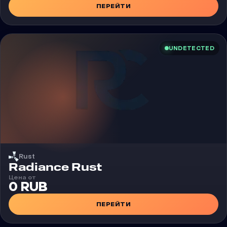
ПЕРЕЙТИ
UNDETECTED
Rust
Чит
Radiance Rust
Цена от
0 RUB
ПЕРЕЙТИ