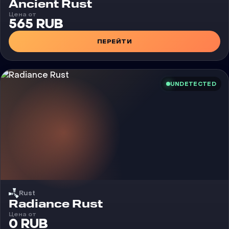
Чит
Ancient Rust
Цена от
565 RUB
ПЕРЕЙТИ
UNDETECTED
Rust
Чит
Radiance Rust
Цена от
0 RUB