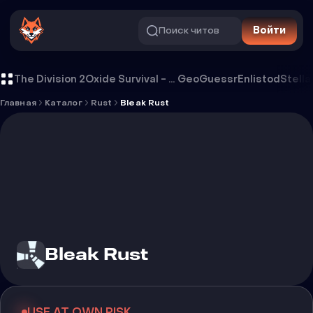
Поиск читов
Войти
Чит Bleak Rust
The Division 2
Oxide Survival - Rust Mobile
GeoGuessr
Enlistod
Stella
Главная
Каталог
Rust
Bleak Rust
Bleak Rust
USE AT OWN RISK