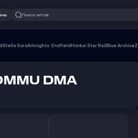
Поиск читов
ены
re
od
Stella Sora
Arknights: Endfield
Honkai Star Rail
Blue Archive
Z
IOMMU DMA