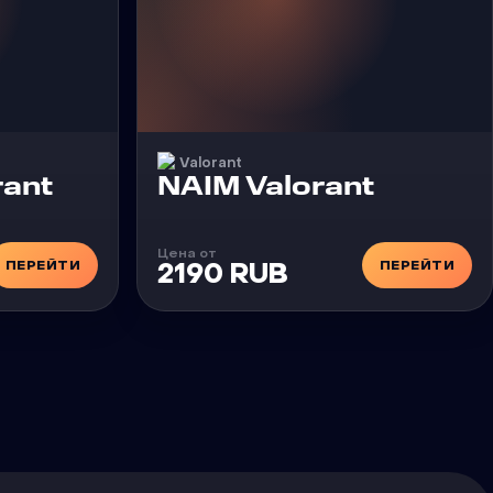
Valorant
Чит
rant
NAIM Valorant
Цена от
ПЕРЕЙТИ
ПЕРЕЙТИ
2190 RUB