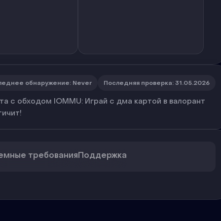
леднее обнаружение
:
Never
Последняя проверка
:
31.05.2026
та с обходом IOMMU: Играй с дма картой в валорант
тичит!
емные требования
Поддержка