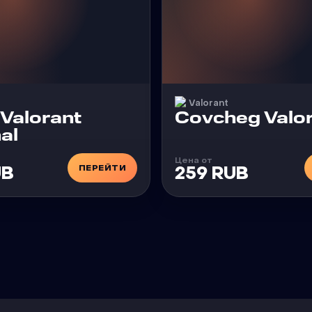
Valorant
Чит
Valorant
Covcheg Valo
al
Цена от
ПЕРЕЙТИ
UB
259 RUB