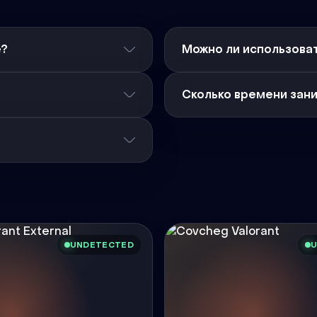
е?
Можно ли использоват
Сколько времени зан
UNDETECTED
U