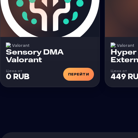
Valorant
Valorant
Чит
Чит
Sensory DMA
Hyper 
Valorant
Extern
Цена от
Цена от
ПЕРЕЙТИ
0 RUB
449 R