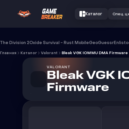
Каталог
Спец. ц
Чит Bleak VGK IOMMU DMA Firmwa
The Division 2
Oxide Survival - Rust Mobile
GeoGuessr
Enlist
Главная
Каталог
Valorant
Bleak VGK IOMMU DMA Firmware
VALORANT
Bleak VGK 
Firmware