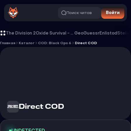
Поиск читов
Войти
Чит Direct COD
The Division 2
Oxide Survival - Rust Mobile
GeoGuessr
Enlistod
Stella
Главная
Каталог
COD: Black Ops 6
Direct COD
Direct COD
UNDETECTED