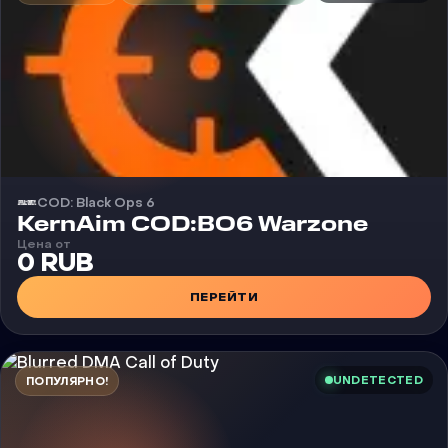
COD: Black Ops 6
Чит
KernAim COD:BO6 Warzone
Цена от
0 RUB
ПЕРЕЙТИ
UNDETECTED
ПОПУЛЯРНО!