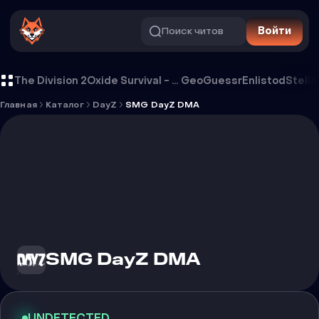
Поиск читов
Войти
Чит SMG DayZ DMA
The Division 2
Oxide Survival - Rust Mobile
GeoGuessr
Enlistod
Stella
Главная
Каталог
DayZ
SMG DayZ DMA
SMG DayZ DMA
UNDETECTED