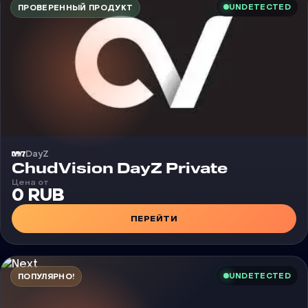
UNDETECTED
ПРОВЕРЕННЫЙ ПРОДУКТ
DayZ
Чит
ChudVision DayZ Private
Цена от
0 RUB
ПЕРЕЙТИ
UNDETECTED
ПОПУЛЯРНО!