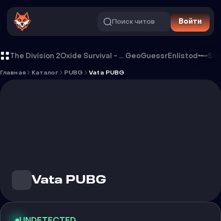
Поиск читов
Войти
Чит Vata PUBG
The Division 2
Oxide Survival - Rust Mobile
GeoGuessr
Enlistod
Ste
Главная
Каталог
PUBG
Vata PUBG
Vata PUBG
UNDETECTED