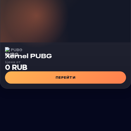
PUBG
Чит
Xernel PUBG
Цена от
0 RUB
ПЕРЕЙТИ