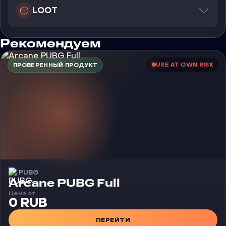
LOOT
Рекомендуем
USE AT OWN RISK
ПРОВЕРЕННЫЙ ПРОДУКТ
PUBG
Чит
Arcane PUBG Full
Цена от
0 RUB
ПЕРЕЙТИ