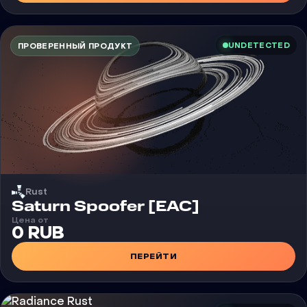
UNDETECTED
ПРОВЕРЕННЫЙ ПРОДУКТ
Rust
Чит
Saturn Spoofer [EAC]
Цена от
0 RUB
ПЕРЕЙТИ