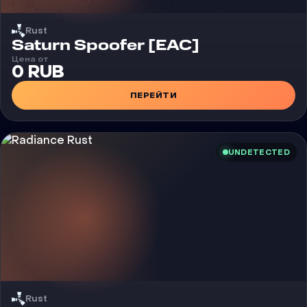
Rust
Чит
Saturn Spoofer [EAC]
Цена от
0 RUB
ПЕРЕЙТИ
UNDETECTED
Rust