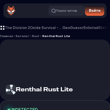
Поиск читов
Войти
Чит Renthal Rust Lite
The Division 2
Oxide Survival - Rust Mobile
GeoGuessr
Enlistod
Stella
Главная
Каталог
Rust
Renthal Rust Lite
Renthal Rust Lite
UNDETECTED