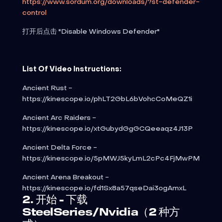
https://www.sordum.org/downloads/?st-defender-
control
打开后点击 "Disable Windows Defender"
List Of Video Instructions:
Ancient Rust -
https://kinescope.io/phLT2GbL6bVohcCoMeQZ1i
Ancient Arc Raiders -
https://kinescope.io/xtGubydGgGCQeeaqz4J13P
Ancient Delta Force -
https://kinescope.io/5pMWJ5kyLmL2cPc4FjMwPM
Ancient Arena Breakout -
https://kinescope.io/fd1Sx8a57qseDai3ogAmxL
2. 开始 - 下载
SteelSeries/Nvidia（2 种方