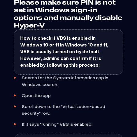
Please make sure PIN is not
set in Windows sign-in
options and manually disable
Hyper-V
How to check if VBS is enabled in
Windows 10 or 11 In Windows 10 and 11,
VBS is usually turned on by default.
However, admins can confirm if it is
enabled by following this process:
Search for the System Information app in
Windows search.
Open the app.
Scroll down to the "Virtualization-based
security" row.
If it says "running," VBS is enabled.