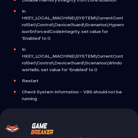
Disable memory integrity from core isolation
In
HKEY_LOCAL_MACHINE\SYSTEM\CurrentCont
rolSet\Control\DeviceGuard\Scenarios\Hyperv
isorEnforcedCodeIntegrity, set value for
'Enabled' to 0
In
HKEY_LOCAL_MACHINE\SYSTEM\CurrentCont
rolSet\Control\DeviceGuard\Scenarios\Windo
wsHello, set value for 'Enabled' to 0
Restart
Check System Information - VBS should not be
running