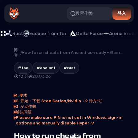
搜索作弊
登入
Rust
Escape from Tarkov
Delta Force
Arena Break
博
/
How to run cheats from Ancient correctly - GameBreaker guide
客
#faq
#ancient
#rust
10 分钟
20.03.26
1. 要求
2. 开始 - 下载 SteelSeries/Nvidia（2 种方式）
3. 发动作弊
解决问题
Please make sure PIN is not set in Windows sign-in
options and manually disable Hyper-V
How to run cheats from