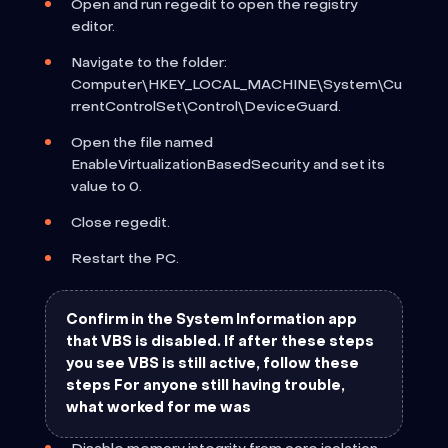
Open and run regedit to open the registry
editor.
Navigate to the folder:
Computer\HKEY_LOCAL_MACHINE\System\Cu
rrentControlSet\Control\DeviceGuard.
Open the file named
EnableVirtualizationBasedSecurity and set its
value to 0.
Close regedit.
Restart the PC.
Confirm in the System Information app
that VBS is disabled. If after these steps
you see VBS is still active, follow these
steps For anyone still having trouble,
what worked for me was