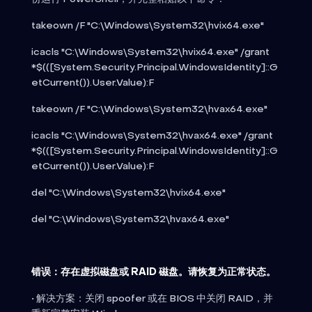
takeown /F "C:\Windows\System32\hvix64.exe"
icacls "C:\Windows\System32\hvix64.exe" /grant
*$(([System.Security.Principal.WindowsIdentity]::G
etCurrent()).User.Value):F
takeown /F "C:\Windows\System32\hvax64.exe"
icacls "C:\Windows\System32\hvax64.exe" /grant
*$(([System.Security.Principal.WindowsIdentity]::G
etCurrent()).User.Value):F
del "C:\Windows\System32\hvix64.exe"
del "C:\Windows\System32\hvax64.exe"
错误：存在虚拟磁盘或 RAID 磁盘。请恢复为正常状态。
• 解决方案：关闭 spoofer 或在 BIOS 中关闭 RAID，并