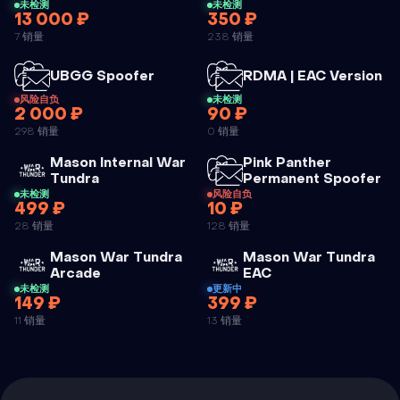
未检测
未检测
13 000 ₽
350 ₽
BLEAK EAC
VENGEANCE
7 销量
238 销量
DMA
SPOOFER
FIRMWARE
外挂
外
UBGG Spoofer
RDMA | EAC Version
风险自负
未检测
2 000 ₽
90 ₽
UBGG
RDMA | EAC
298 销量
0 销量
SPOOFER
VERSION
Mason Internal War
Pink Panther
外挂
外
Tundra
Permanent Spoofer
未检测
风险自负
499 ₽
10 ₽
MASON
PINK
28 销量
128 销量
INTERNAL
PANTHER
Mason War Tundra
Mason War Tundra
WAR
PERMANENT
外挂
外挂
Arcade
EAC
TUNDRA
SPOOFER
未检测
更新中
149 ₽
399 ₽
MASON WAR
11 销量
13 销量
TUNDRA
ARCADE