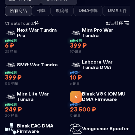
所有商品
作弊
欺骗器
DMA作弊
DMA固件
Cheats found:
14
默认排序
Next War Tundra
Mira Pro War
外挂
外挂
Pro
Tundra
未检测
未检测
6 ₽
399 ₽
NEXT WAR
MIRA PRO
25 销量
97 销量
TUNDRA PRO
WAR
Labcore War
TUNDRA
外挂
SMG War Tundra
外挂
Tundra DMA
未检测
更新中
399 ₽
10 ₽
SMG WAR
88 销量
6 销量
TUNDRA
Mira Lite War
Bleak VGK IOMMU
V
外挂
外挂
Tundra
DMA Firmware
未检测
更新中
249 ₽
23 500 ₽
MIRA LITE
BLEAK VGK
20 销量
0 销量
WAR
IOMMU DMA
Bleak EAC DMA
TUNDRA
FIRMWARE
外
Vengeance Spoofer
外挂
Firmware