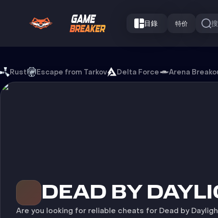
目錄
特价
Dead by Daylight 游戏外挂
Rust
Escape from Tarkov
Delta Force
Arena Breako
DEAD BY DAYL
Are you looking for reliable cheats for Dead by Daylig