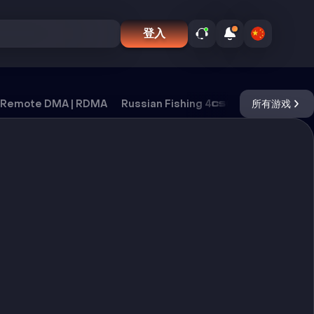
登入
Remote DMA | RDMA
Russian Fishing 4
CS2
所有游戏
DayZ
Ox