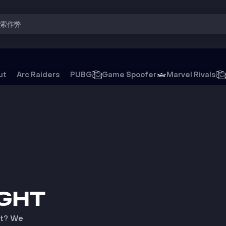
搜索作弊
ut
Arc Raiders
PUBG
Game Spoofer
Marvel Rivals
游戏外挂
IGHT
ht? We