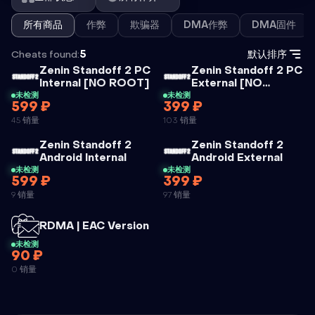
所有商品
作弊
欺骗器
DMA作弊
DMA固件
Cheats found:
5
默认排序
Zenin Standoff 2 PC
Zenin Standoff 2 PC
外挂
Internal [NO ROOT]
External [NO
外挂
ROOT]
未检测
未检测
599 ₽
399 ₽
ZENIN
ZENIN
45 销量
103 销量
STANDOFF 2
STANDOFF 2
Zenin Standoff 2
Zenin Standoff 2
PC INTERNAL
PC
外挂
外挂
Android Internal
Android External
[NO ROOT]
EXTERNAL
未检测
未检测
599 ₽
399 ₽
ZENIN
ZENIN
[NO ROOT]
9 销量
97 销量
STANDOFF 2
STANDOFF 2
ANDROID
ANDROID
外挂
RDMA | EAC Version
INTERNAL
EXTERNAL
未检测
90 ₽
RDMA | EAC
0 销量
VERSION