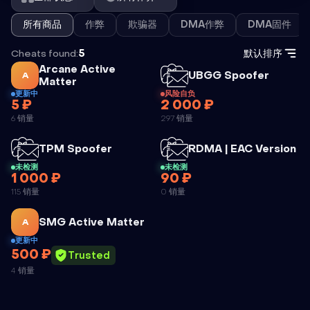
所有商品
作弊
欺骗器
DMA作弊
DMA固件
Cheats found:
5
默认排序
Arcane Active
外挂
UBGG Spoofer
A
外挂
Matter
更新中
风险自负
5 ₽
2 000 ₽
UBGG
6 销量
297 销量
SPOOFER
外挂
外
TPM Spoofer
RDMA | EAC Version
未检测
未检测
1 000 ₽
90 ₽
TPM
RDMA | EAC
115 销量
0 销量
SPOOFER
VERSION
外挂
SMG Active Matter
A
更新中
500 ₽
SMG ACTIVE
Trusted
4 销量
MATTER