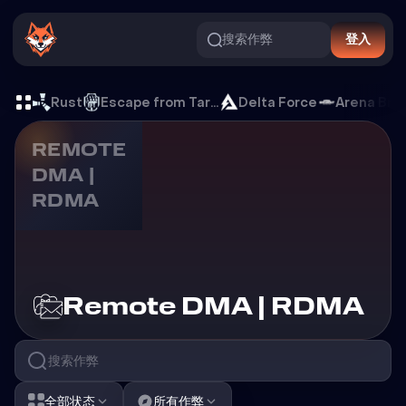
搜索作弊
登入
Remote DMA | RDMA 游戏
Rust
Escape from Tarkov
Delta Force
Arena Bre
REMOTE
DMA |
RDMA
游
Remote DMA | RDMA
全部状态
所有作弊